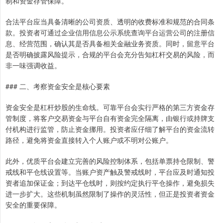
制和资金存管保障。
合法平台应当具备清晰的公司资质、透明的收费标准和规范的合同条
款。投资者可通过企业信用信息公示系统查询平台运营公司的注册信
息、经营范围，确认其是否具备相关金融业务资质。同时，留意平台
是否明确披露风险提示，合规的平台会充分告知杠杆交易的风险，而
非一味强调收益。
### 二、考察资金安全是核心要素
资金安全是杠杆炒股的生命线。可靠平台会实行严格的第三方资金存
管制度，将客户交易资金与平台自有资金完全隔离，由银行或持牌支
付机构进行监管，防止资金挪用。投资者应仔细了解平台的资金流转
路径，避免将资金直接转入个人账户或不明对公账户。
此外，优质平台会建立完善的风险控制体系，包括单票持仓限制、警
戒线和平仓线设置等。当账户资产触及警戒线时，平台应及时通知投
资者追加保证金；到达平仓线时，则按约定执行平仓操作，避免损失
进一步扩大。这些机制虽然限制了操作的灵活性，但正是投资者资金
安全的重要保障。