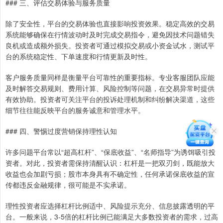
### 三、评估交易体验与服务质量
除了安全性，平台的交易体验也直接影响投资效果。稳定高效的交易
系统能够确保在行情波动时及时完成交易指令，避免因技术问题错失
良机或造成额外损失。投资者可通过模拟交易或小资金试水，测试平
台的系统稳定性、下单速度和行情更新及时性。
客户服务质量同样是衡量平台可靠性的重要指标。专业客服团队应能
及时解答交易规则、费用计算、风险控制等问题，在交易异常时提供
有效协助。投资者可关注平台的投诉处理机制和纠纷解决渠道，这些
细节往往能反映平台的服务诚意和管理水平。
### 四、警惕过度营销保持理性认知
许多问题平台常以“超高杠杆”、“保底收益”、“名师指导”为诱饵吸引投
资者。对此，投资者需保持清醒认识：杠杆是一把双刃剑，既能放大
收益也会加剧亏损；股市本身具有不确定性，任何承诺保底收益的宣
传都违反金融规律，很可能是不实承诺。
理性投资者应选择杠杆比例适中、风险提示充分、信息披露透明的平
台。一般来说，3-5倍的杠杆比例已能满足大多数投资者的需求，过高