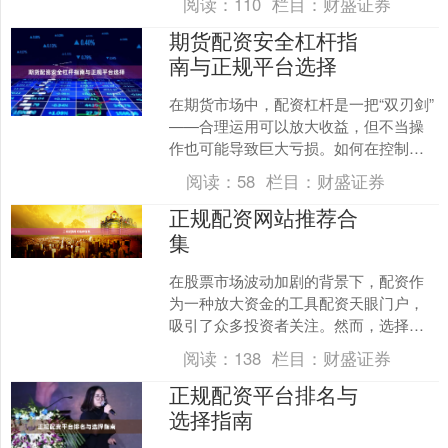
阅读：
110
栏目：
财盛证券
众多的配资平台，如何选择....
期货配资安全杠杆指
南与正规平台选择
在期货市场中，配资杠杆是一把“双刃剑”
——合理运用可以放大收益，但不当操
作也可能导致巨大亏损。如何在控制风
险的前提下，安全使用杠杆在线配资开
阅读：
58
栏目：
财盛证券
户，并选择正规可靠的....
正规配资网站推荐合
集
在股票市场波动加剧的背景下，配资作
为一种放大资金的工具配资天眼门户，
吸引了众多投资者关注。然而，选择正
规配资网站至关重要，这直接关系到资
阅读：
138
栏目：
财盛证券
金安全和投资体验。本文为....
正规配资平台排名与
选择指南