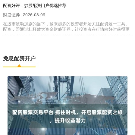
配资好评，炒股配资门户优选推荐
财盛证券
2026-08-06
在股市波动加剧的当下，越来越多的投资者开始关注配资这一工具。
配资，即通过杠杆放大资金财盛证券，让投资者在行情向好时获得更
股票配资网(晋) 解锁财富新高度：个人股票配资平台助你致富
财盛证券
2025-03-23
免息配资开户
在当今快节奏的金融市场中，个人股票配资平台正成为解锁财富新高
度的强大工具。这些平台允许投资者使用杠杆，以放大其投资回报。