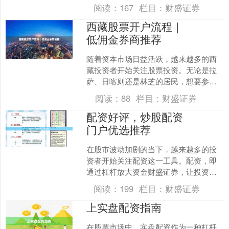
视了周期长短对交易策略的制约。本文
阅读：
167
栏目：
财盛证券
将系统分析不同配资周期的....
西藏股票开户流程｜
低佣金券商推荐
随着资本市场日益活跃，越来越多的西
藏投资者开始关注股票投资。无论是拉
萨、日喀则还是林芝的居民，想要参与A
股市场，首先需要完成股票开户。本文
阅读：
88
栏目：
财盛证券
将详细介绍西藏股票开户....
配资好评，炒股配资
门户优选推荐
在股市波动加剧的当下，越来越多的投
资者开始关注配资这一工具。配资，即
通过杠杆放大资金财盛证券，让投资者
在行情向好时获得更高收益。然而，面
阅读：
199
栏目：
财盛证券
对市面上众多的配资平台，....
上实盘配资指南
在股票市场中，实盘配资作为一种杠杆