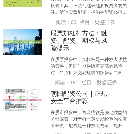
投资工具，正受到越来越多投资者的关
注。所谓实盘配资，指的是配资公司提
供真实交易账户，投资者通过缴纳保证
阅读：
68
栏目：
财盛证券
金获得数倍于本金的资金进....
股票加杠杆方法：融
资、配资、期权与风
险提示
在股票投资中，加杠杆是一种放大收益
的策略，但同时也伴随着更高的风险。
对于希望扩大交易规模的投资者而言，
了解融资、配资、期权等常见加杠杆方
阅读：
154
栏目：
财盛证券
式配资头条网，以及其中蕴....
朝阳配资公司｜正规
安全平台推荐
在股市投资中，资金往往是决定收益的
关键因素。对于有一定交易经验的投资
者来说，配资是一种放大资金、提升盈
利能力的有效方式。然而，面对市场上