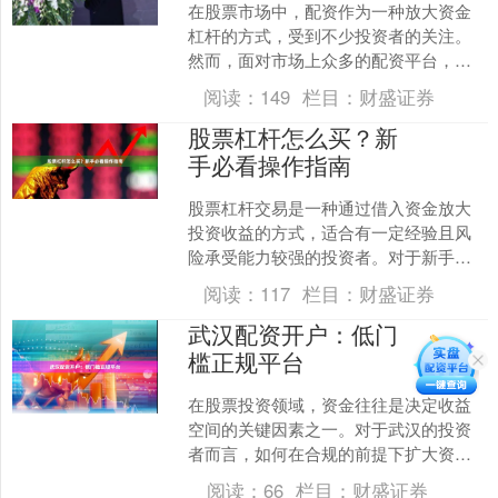
在股票市场中，配资作为一种放大资金
杠杆的方式，受到不少投资者的关注。
然而，面对市场上众多的配资平台，如
何甄别正规平台、避免陷入“虚拟盘”或
阅读：
149
栏目：
财盛证券
“杀猪盘”陷阱，成为投....
股票杠杆怎么买？新
手必看操作指南
股票杠杆交易是一种通过借入资金放大
投资收益的方式，适合有一定经验且风
险承受能力较强的投资者。对于新手来
说，理解杠杆操作流程至关重要配资推
阅读：
117
栏目：
财盛证券
荐的股票，否则可能面临较....
武汉配资开户：低门
槛正规平台
在股票投资领域，资金往往是决定收益
空间的关键因素之一。对于武汉的投资
者而言，如何在合规的前提下扩大资金
使用效率，成为许多人关注的焦点。近
阅读：
66
栏目：
财盛证券